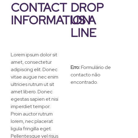
CONTACT
DROP
INFORMATION
US A
LINE
Lorem ipsum dolor sit
amet, consectetur
Erro:
Formulário de
adipiscing elit. Donec
contacto não
vitae augue nec enim
encontrado.
ultricies rutrum ut sit
amet libero. Donec
egestas sapien et nisi
imperdiet tempor.
Proin auctor rutrum
lorem, nec placerat
ligula fringilla eget.
Pellentesque vel risus