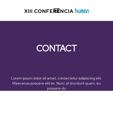
Skip to content
Toggle
navigation
Conferência human
CONTACT
Lorem ipsum dolor sit amet, consectetur adipiscing elit.
Maecenas posuere elit ex. Nunc at tincidunt quam, eu
posuere du